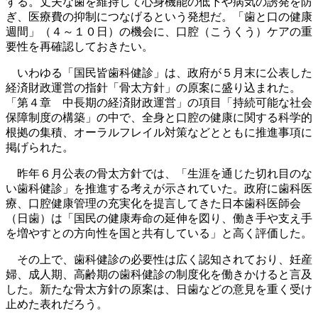
する。丈夫な歯を維持して心身機能の低下や病気の誘発を防
ぎ、医療費の抑制につなげるという発想だ。「歯と口の健康
週間」（４～１０日）の機会に、口腔（こうくう）ケアの重
要性を再確認しておきたい。
いわゆる「国民皆歯科健診」は、政府が５月末に公表した
経済財政運営の指針「骨太方針」の原案に盛り込まれた。
「第４章 中長期の経済財政運営」の項目「持続可能な社会
保障制度の構築」の中で、全身と口腔の健康に関する科学的
根拠の集積、オーラルフレイル対策などとともに推進事項に
掲げられた。
昨年６月公表の骨太方針では、「生涯を通じた切れ目のな
い歯科健診」を推進する考えが示されていた。政府に歯科医
療、口腔健康管理の充実化を提言してきた日本歯科医師会
（日歯）は「国民の健康寿命の延伸を図り、働き手や支え手
を増やすとの方向性を国と共有している」と高く評価した。
その上で、歯科健診の必要性は広く認知されており、妊産
婦、成人期、高齢期の歯科健診の制度化を働きかけると言及
した。新たな骨太方針の原案は、日歯などの意見を重く受け
止めた表れだろう。