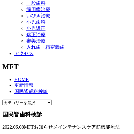
一般歯科
歯周病治療
いびき治療
小児歯科
小児矯正
矯正治療
審美治療
入れ歯・精密義歯
アクセス
MFT
HOME
更新情報
国民皆歯科検診
国民皆歯科検診
2022.06.08
MFT
お知らせ
メインテナンスケア
筋機能療法