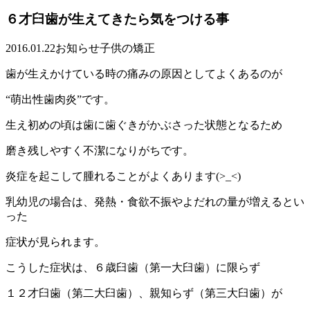
６才臼歯が生えてきたら気をつける事
2016.01.22
お知らせ
子供の矯正
歯が生えかけている時の痛みの原因としてよくあるのが
“萌出性歯肉炎”です。
生え初めの頃は歯に歯ぐきがかぶさった状態となるため
磨き残しやすく不潔になりがちです。
炎症を起こして腫れることがよくあります(>_<)
乳幼児の場
合は、発熱・食欲不振やよだれの量が
増えるとい
った
症状が見られます。
こうした症状は、６歳臼歯（第一大臼歯）に限らず
１２才臼歯（第二大臼歯）、親知らず（第三大臼歯）が