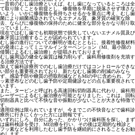
一昔前のむし歯治療といえば、むし歯になっているところは全
て取り除くことを前提とし、修復物を早期に脱落させず壊さな
いよう、いかに修復物を長持ちさせるかを重点に考え、むし歯
菌により細菌感染されているエナメル質、象牙質の確実な除
去、ならびに修復物の保持のために健全な部分をかなり削り取
っていました。
現在ではむし歯でも初期状態で損失していないエナメル質及び
象牙質は治癒することが認められています。
むし歯の進行についての解明が進むとともに、接着性修復材料
の発達によってミニマルインターベンション（MI、最小限の
侵襲によるむし歯治療）が提唱されております。
むし歯周辺の健全な歯質は極力削らず、歯科用修復剤を充填す
る治療方法です。
加えて歯科診療所でのむし歯治療だけではコントロールできな
い部分も重要視されており、新たなむし歯菌の削減のみなら
ず、感染予防や糖質の摂取削減などもMIの中に含められ、フ
ッ素塗布などのむし歯予防や定期健診などの点も重要視されて
います。
また、タービンと呼ばれる高速回転切削器具に代わり、歯科用
レーザーによるむし歯治療が可能となりました。これは、回転
切削器具と比べて不快な音や振動が少ないことが大きな特徴で
す。
適用症例は限られていますが、今までこの不快音などで歯科診
療所に行きにくかった方には朗報です。
いずれにしろ、自分にあった、かかりつけ歯科医を探し、まず
は歯科検診を受け、MI治療を行い、その後は定期的な検診と
フッ素などを利用したむし歯予防を継続的にされることをお勧
めします。