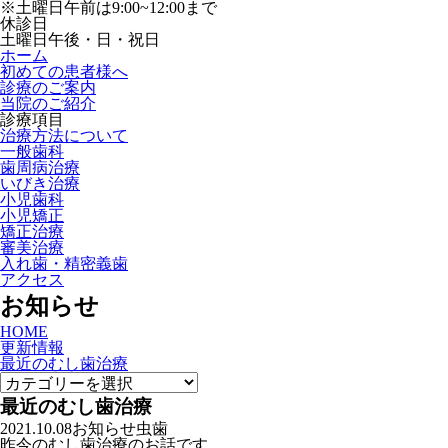
※土曜日午前は9:00~12:00まで
休診日
土曜日午後・日・祝日
ホーム
初めての患者様へ
診療のご案内
当院のご紹介
診療項目
治療方法について
一般歯科
歯周病治療
いびき治療
小児歯科
小児矯正
矯正治療
審美治療
入れ歯・精密義歯
アクセス
お知らせ
HOME
更新情報
最近のむし歯治療
最近のむし歯治療
2021.10.08
お知らせ
虫歯
昨今のむし歯治療のお話です。