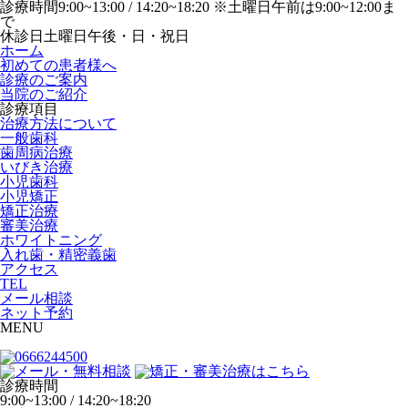
診療時間
9:00~13:00 / 14:20~18:20 ※土曜日午前は9:00~12:00ま
で
休診日
土曜日午後・日・祝日
ホーム
初めての患者様へ
診療のご案内
当院のご紹介
診療項目
治療方法について
一般歯科
歯周病治療
いびき治療
小児歯科
小児矯正
矯正治療
審美治療
ホワイトニング
入れ歯・精密義歯
アクセス
TEL
メール相談
ネット予約
MENU
診療時間
9:00~13:00 / 14:20~18:20