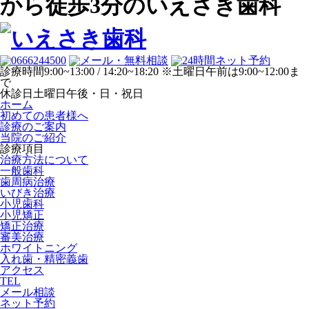
から徒歩3分のいえさき歯科
診療時間
9:00~13:00 / 14:20~18:20 ※土曜日午前は9:00~12:00ま
で
休診日
土曜日午後・日・祝日
ホーム
初めての患者様へ
診療のご案内
当院のご紹介
診療項目
治療方法について
一般歯科
歯周病治療
いびき治療
小児歯科
小児矯正
矯正治療
審美治療
ホワイトニング
入れ歯・精密義歯
アクセス
TEL
メール相談
ネット予約