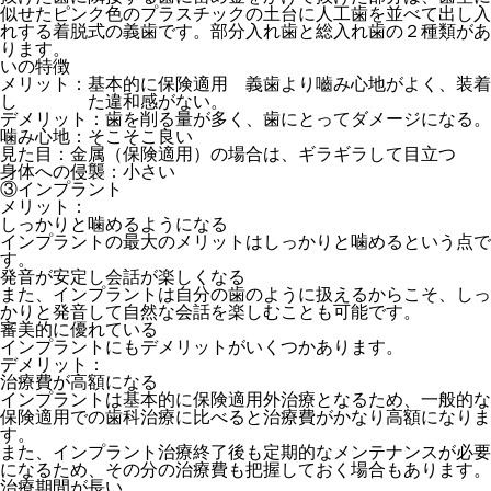
似せたピンク色のプラスチックの土台に人工歯を並べて出し入
れする着脱式の義歯です。部分入れ歯と総入れ歯の２種類があ
ります。
いの特徴
メリット：基本的に保険適用 義歯より嚙み心地がよく、装着
し た違和感がない。
デメリット：歯を削る量が多く、歯にとってダメージになる。
噛み心地：そこそこ良い
見た目：金属（保険適用）の場合は、ギラギラして目立つ
身体への侵襲：小さい
③インプラント
メリット：
しっかりと噛めるようになる
インプラントの最大のメリットはしっかりと噛めるという点で
す。
発音が安定し会話が楽しくなる
また、インプラントは自分の歯のように扱えるからこそ、しっ
かりと発音して自然な会話を楽しむことも可能です。
審美的に優れている
インプラントにもデメリットがいくつかあります。
デメリット：
治療費が高額になる
インプラントは基本的に保険適用外治療となるため、一般的な
保険適用での歯科治療に比べると治療費がかなり高額になりま
す。
また、インプラント治療終了後も定期的なメンテナンスが必要
になるため、その分の治療費も把握しておく場合もあります。
治療期間が長い