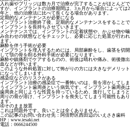
入れ歯やブリッジは数カ月で治療が完了することがほとんどで
すが、インプラントの治療期間は、3ヵ月から場合によっては2
年と、他の治療法に比べて長くなる場合があります。
定期的なメンテナンスが必要になる
インプラント治療終了後、定期的なメンテナンスをすることで
インプラントを長持ちさせていきます。
メンテナンスでは、インプラントの定着状態や、かぶせ物や噛
み合わせの状態などをチェックし、必要に応じた処置が行われ
ます。
麻酔を伴う手術が必要
インプラントを埋入するためには、局部麻酔をし、歯茎を切開
して顎の骨を削る外科手術が必要になります。
麻酔や鎮痛剤でケアするものの、術後は晴れや痛み、術後微出
血などが伴います。
このような外科処置に対して怖がりの方には大きなデメリット
になってしまいます。
感染症などのリスクがある
インプラント治療の感染症で一番怖いのは、骨を溶かしてしま
うインプラント歯周炎という病気です。インプラント歯周炎は
歯周炎と同じような性質を持っているため、進行してしまうと
周りの骨が溶け、インプラントを喪失してしまう可能性もあり
ます。
④そのまま放置
これは問題外です。良いことは全くありません。
この記事のお問い合わせ先：阿倍野区西田辺のいえさき歯科
HP：www.iesaki.net
電話：0666244500