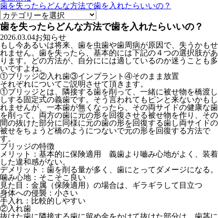
歯を失ったらどんな方法で歯を入れたらいいの？
歯を失ったらどんな方法で歯を入れたらいいの？
2026.03.04
お知らせ
もし今あるいは将来、歯を虫歯や歯周病が原因で、失うかもせ
れません。歯を失ったら、基本的には下記の４つの選択肢があ
ります。どの方法が、自分にには適しているのか迷うことも多
いですよね。
①ブリッジ②入れ歯③インプラント④そのまま放置
それぞれについてご説明させて頂きます。
①ブリッジとは、隣接する歯を削って、一緒に被せ物を橋渡し
しする固定式の義歯です。そう言われてもピンと来ないかもし
れませんが、一本歯が無くなったら、その両サイドの健康な歯
を削って、両方の歯に元の形を回復させる被せ物を作り、その
間の抜けた部分に同様に元の歯の形を回復する歯し両サイドの
被せをちょうど橋のようにつないで元の形を回復する方法で
す。
ブリッジの特徴
メリット：基本的に保険適用 義歯より嚙み心地がよく、装着
した違和感がない。
デメリット：歯を削る量が多く、歯にとってダメージになる。
噛み心地：そこそこ良い
見た目：金属（保険適用）の場合は、ギラギラして目立つ
身体への侵襲：小さい
手入れ：比較的しやすい
②入れ歯
抜けた歯に隣接する歯に留め金をかけて抜けた部分は、歯茎に