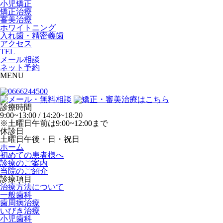
小児矯正
矯正治療
審美治療
ホワイトニング
入れ歯・精密義歯
アクセス
TEL
メール相談
ネット予約
MENU
診療時間
9:00~13:00 / 14:20~18:20
※土曜日午前は9:00~12:00まで
休診日
土曜日午後・日・祝日
ホーム
初めての患者様へ
診療のご案内
当院のご紹介
診療項目
治療方法について
一般歯科
歯周病治療
いびき治療
小児歯科