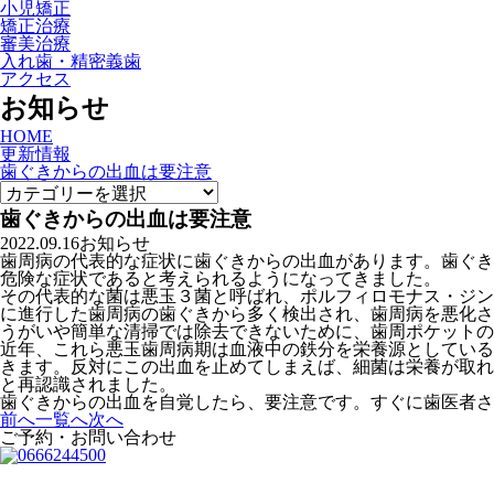
小児矯正
矯正治療
審美治療
入れ歯・精密義歯
アクセス
お知らせ
HOME
更新情報
歯ぐきからの出血は要注意
歯ぐきからの出血は要注意
2022.09.16
お知らせ
歯周病の代表的な症状に歯ぐきからの出血があります。歯ぐき
危険な症状であると考えられるようになってきました。
その代表的な菌は悪玉３菌と呼ばれ、ポルフィロモナス・ジン
に進行した歯周病の歯ぐきから多く検出され、歯周病を悪化さ
うがいや簡単な清掃では除去できないために、歯周ポケットの
近年、これら悪玉歯周病期は血液中の鉄分を栄養源としている
きます。反対にこの出血を止めてしまえば、細菌は栄養が取れ
と再認識されました。
歯ぐきからの出血を自覚したら、要注意です。すぐに歯医者さ
前へ
一覧へ
次へ
ご予約・お問い合わせ