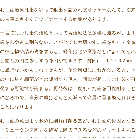
むし歯治療は歯を削って銀歯を詰めればオッケーなんて、従来
の常識は今すぐアップデートする必要があります。
一言でにむし歯の治療といっても治療法は多岐に渡るが、まず
歯をむやみに削らないことがとても大切です。歯を削って金属
の被せ物や詰め物をすると、経年劣化や変形などによってそれ
と歯との間に少しずつ隙間ができます。隙間は、0.1～0.2mm
に過ぎないかもしれませんが、その周辺に汚れがたまると、そ
の中に居る細菌がその隙間から侵入し感染が起こりむし歯が再
発する可能性が高まる。再発後は一度削った歯を再度削ること
になるので、自分の歯はどんどん減って金属に置き換えれれる
ことになります。
むし歯の範囲より多めに削れば削るほど、むし歯の原因となる
「ミュータンス菌」を確実に除去できるなどのメリットもある