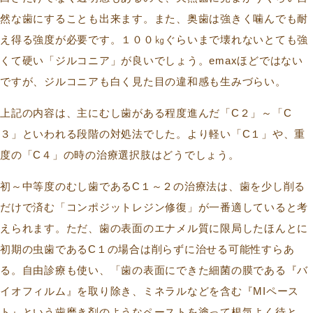
然な歯にすることも出来ます。また、奥歯は強きく噛んでも耐
え得る強度が必要です。１００㎏ぐらいまで壊れないとても強
くて硬い「ジルコニア」が良いでしょう。emaxほどではない
ですが、ジルコニアも白く見た目の違和感も生みづらい。
上記の内容は、主にむし歯がある程度進んだ「C２」～「C
３」といわれる段階の対処法でした。より軽い「C１」や、重
度の「C４」の時の治療選択肢はどうでしょう。
初～中等度のむし歯であるC１～２の治療法は、歯を少し削る
だけで済む「コンポジットレジン修復」が一番適していると考
えられます。ただ、歯の表面のエナメル質に限局したほんとに
初期の虫歯であるC１の場合は削らずに治せる可能性すらあ
る。自由診療も使い、「歯の表面にできた細菌の膜である『バ
イオフィルム』を取り除き、ミネラルなどを含む『MIペース
ト』という歯磨き剤のようなペーストを塗って根気よく待と、