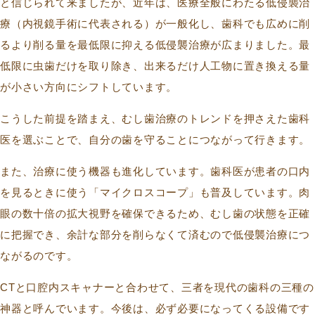
と信じられて来ましたが、近年は、医療全般にわたる低侵襲治
療（内視鏡手術に代表される）が一般化し、歯科でも広めに削
るより削る量を最低限に抑える低侵襲治療が広まりました。最
低限に虫歯だけを取り除き、出来るだけ人工物に置き換える量
が小さい方向にシフトしています。
こうした前提を踏まえ、むし歯治療のトレンドを押さえた歯科
医を選ぶことで、自分の歯を守ることにつながって行きます。
また、治療に使う機器も進化しています。歯科医が患者の口内
を見るときに使う「マイクロスコープ」も普及しています。肉
眼の数十倍の拡大視野を確保できるため、むし歯の状態を正確
に把握でき、余計な部分を削らなくて済むので低侵襲治療につ
ながるのです。
CTと口腔内スキャナーと合わせて、三者を現代の歯科の三種の
神器と呼んでいます。今後は、必ず必要になってくる設備です