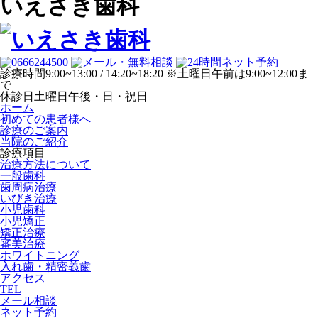
いえさき歯科
診療時間
9:00~13:00 / 14:20~18:20 ※土曜日午前は9:00~12:00ま
で
休診日
土曜日午後・日・祝日
ホーム
初めての患者様へ
診療のご案内
当院のご紹介
診療項目
治療方法について
一般歯科
歯周病治療
いびき治療
小児歯科
小児矯正
矯正治療
審美治療
ホワイトニング
入れ歯・精密義歯
アクセス
TEL
メール相談
ネット予約