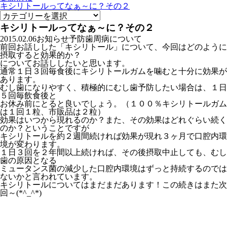
キシリトールってなぁ～に？その２
キシリトールってなぁ～に？その２
2015.02.06
お知らせ
予防
歯周病について
前回お話しした「キシリトール」について、今回はどのように
摂取すると効果的か？
についてお話ししたいと思います。
通常１日３回毎食後にキシリトールガムを噛むと十分に効果が
あります。
むし歯になりやすく、積極的にむし歯予防したい場合は、１日
５回毎飲食後と
お休み前にとると良いでしょう。（１００％キシリトールガム
は１回１粒、市販品は２粒）
効果はいつから現れるのか？また、その効果はどれぐらい続く
のか？ということですが
キシリトールを約２週間続ければ効果が現れ３ヶ月で口腔内環
境が変わります。
１日３回を２年間以上続ければ、その後摂取中止しても、むし
歯の原因となる
ミュータンス菌の減少した口腔内環境はずっと持続するのでは
ないかと
言われています。
キシリトールについてはまだまだあります！この続きはまた次
回～(*^_^*)