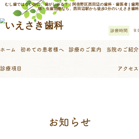
むし歯ではないのに、歯がしみる？｜阿倍野区西田辺の歯科・歯医者 | 歯周
病・虫歯治療なら、西田辺駅から徒歩3分のいえさき歯科
診療時間
9:
ホーム
初めての患者様へ
診療のご案内
当院のご紹介
診療項目
アクセス
お知らせ